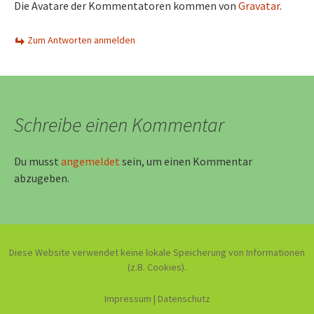
Die Avatare der Kommentatoren kommen von
Gravatar
.
Zum Antworten anmelden
Schreibe einen Kommentar
Du musst
angemeldet
sein, um einen Kommentar
abzugeben.
Diese Website verwendet keine lokale Speicherung von Informationen
(z.B. Cookies).
Impressum
|
Datenschutz